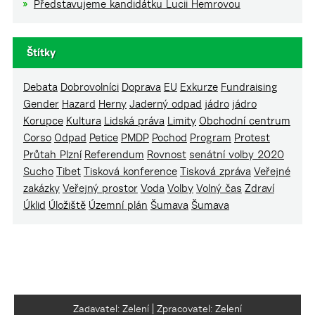
Představujeme kandidátku Lucii Hemrovou
Štítky
Debata
Dobrovolníci
Doprava
EU
Exkurze
Fundraising
Gender
Hazard
Herny
Jaderný odpad
jádro
jádro
Korupce
Kultura
Lidská práva
Limity
Obchodní centrum
Corso
Odpad
Petice
PMDP
Pochod
Program
Protest
Průtah Plzní
Referendum
Rovnost
senátní volby 2020
Sucho
Tibet
Tisková konference
Tisková zpráva
Veřejné
zakázky
Veřejný prostor
Voda
Volby
Volný čas
Zdraví
Úklid
Úložiště
Územní plán
Šumava
Šumava
Zadavatel: Zelení | Zpracovatel: Zelení