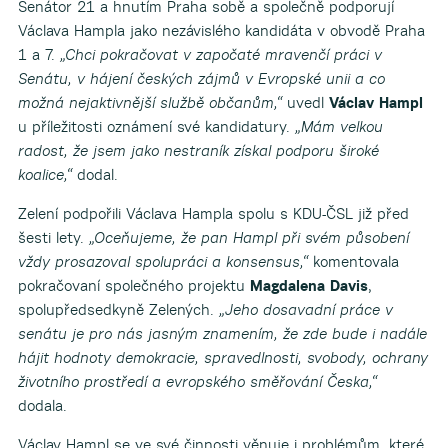
Senátor 21 a hnutím Praha sobě a společně podporují
Václava Hampla jako nezávislého kandidáta v obvodě Praha
1 a 7.
„Chci pokračovat v započaté mravenčí práci v
Senátu, v hájení českých zájmů v Evropské unii a co
možná nejaktivnější službě občanům,“
uvedl
Václav Hampl
u příležitosti oznámení své kandidatury.
„Mám velkou
radost, že jsem jako nestraník získal podporu široké
koalice,“
dodal.
Zelení podpořili Václava Hampla spolu s KDU-ČSL již před
šesti lety.
„Oceňujeme, že pan Hampl při svém působení
vždy prosazoval spolupráci a konsensus,“
komentovala
pokračovaní společného projektu
Magdalena Davis
,
spolupředsedkyně Zelených.
„Jeho dosavadní práce v
senátu je pro nás jasným znamením, že zde bude i nadále
hájit hodnoty demokracie, spravedlnosti, svobody, ochrany
životního prostředí a evropského směřování Česka,“
dodala.
Václav Hampl se ve své činnosti věnuje i problémům, které