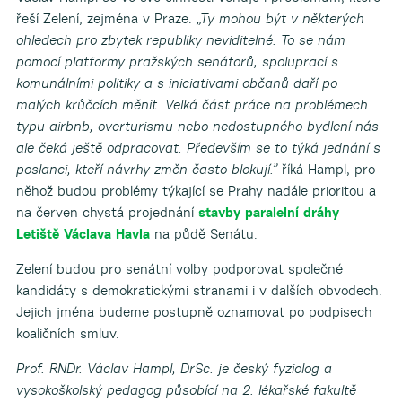
řeší Zelení, zejména v Praze.
„Ty mohou být v některých
ohledech pro zbytek republiky neviditelné. To se nám
pomocí platformy pražských senátorů, spoluprací s
komunálními politiky a s iniciativami občanů daří po
malých krůčcích měnit. Velká část práce na problémech
typu airbnb, overturismu nebo nedostupného bydlení nás
ale čeká ještě odpracovat. Především se to týká jednání s
poslanci, kteří návrhy změn často blokují.”
říká Hampl, pro
něhož budou problémy týkající se Prahy nadále prioritou a
na červen chystá projednání
stavby paralelní dráhy
Letiště Václava Havla
na půdě Senátu.
Zelení budou pro senátní volby podporovat společné
kandidáty s demokratickými stranami i v dalších obvodech.
Jejich jména budeme postupně oznamovat po podpisech
koaličních smluv.
Prof. RNDr. Václav Hampl, DrSc. je český fyziolog a
vysokoškolský pedagog působící na 2. lékařské fakultě