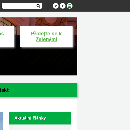
ás
Přidejte se k
Zeleným!
takt
Aktuální články