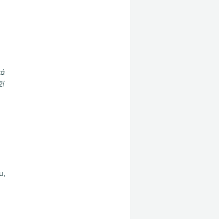
u
ká
ží
u,