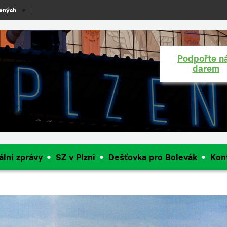
lených
▼
Podpořte n
darem
ální zprávy
SZ v Plzni
Dešťovka pro Bolevák
Kon