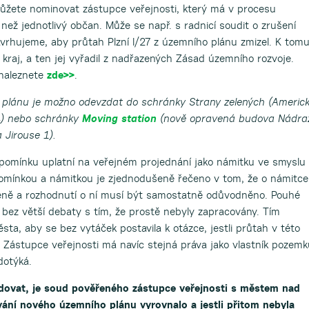
můžete nominovat zástupce veřejnosti, který má v procesu
než jednotlivý občan. Může se např. s radnicí soudit o zrušení
vrhujeme, aby průtah Plzní I/27 z územního plánu zmizel. K tom
a kraj, a ten jej vyřadil z nadřazených Zásad územního rozvoje.
 naleznete
zde>>
.
plánu je možno odevzdat do schránky Strany zelených (Americ
) nebo schránky
Moving station
(nově opravená budova Nádra
 Jirouse 1).
pomínku uplatní na veřejném projednání jako námitku ve smyslu
pomínkou a námitkou je zjednodušeně řečeno v tom, že o námitce
leně a rozhodnutí o ní musí být samostatně odůvodněno. Pouhé
 bez větší debaty s tím, že prostě nebyly zapracovány. Tím
sta, aby se bez vytáček postavila k otázce, jestli průtah v této
 Zástupce veřejnosti má navíc stejná práva jako vlastník pozemk
dotýká.
edovat, je soud pověřeného zástupce veřejnosti s městem nad
ování nového územního plánu vyrovnalo a jestli přitom nebyla