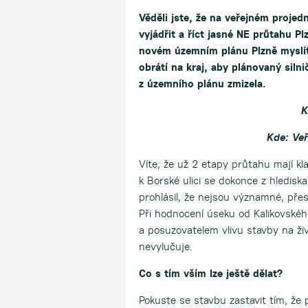
Věděli jste, že na veřejném proje
vyjádřit a říct jasné NE průtahu Pl
novém územním plánu Plzně myslít
obrátí na kraj, aby plánovaný silni
z územního plánu zmizela.
K
Kde: Veř
Víte, že už 2 etapy průtahu mají kl
k Borské ulici se dokonce z hledisk
prohlásil, že nejsou významné, přest
Při hodnocení úseku od Kalikovskéh
a posuzovatelem vlivu stavby na ži
nevylučuje.
Co s tím vším lze ještě dělat?
Pokuste se stavbu zastavit tím, ž