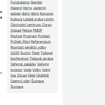
Fundraising
Gender
Hazard
Herny
Jaderný
 o
odpad
jádro
jádro
Korupce
va
Kultura
Lidská práva
Limity
Obchodní centrum Corso
Odpad
Petice
PMDP
Pochod
Program
Protest
Průtah Plzní
Referendum
Rovnost
senátní volby
2020
Sucho
Tibet
Tisková
konference
Tisková zpráva
Veřejné zakázky
Veřejný
prostor
Voda
Volby
Volný
em
čas
Zdraví
Úklid
Úložiště
Územní plán
Šumava
Šumava