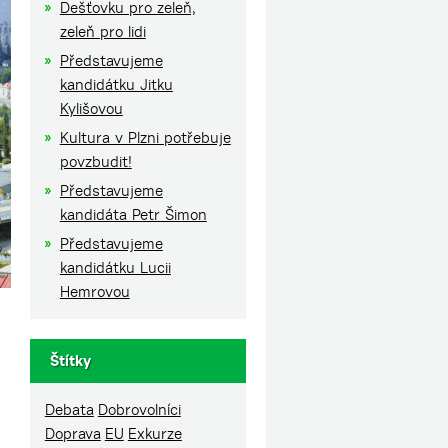
Dešťovku pro zeleň,
zeleň pro lidi
Představujeme
kandidátku Jitku
Kylišovou
Kultura v Plzni potřebuje
povzbudit!
Představujeme
kandidáta Petr Šimon
Představujeme
kandidátku Lucii
Hemrovou
Štítky
Debata
Dobrovolníci
Doprava
EU
Exkurze