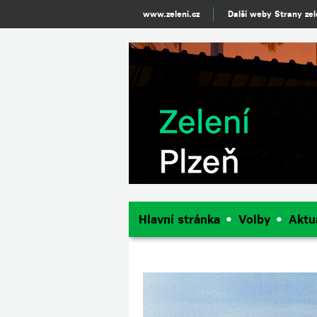
www.zeleni.cz
Další weby Strany ze
Hlavní stránka
Volby
Aktu