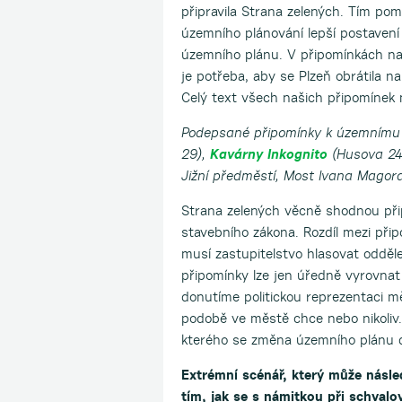
připravila Strana zelených. Tím po
územního plánování lepší postavení 
územního plánu. V připomínkách na
je potřeba, aby se Plzeň obrátila n
Celý text všech našich připomínek
Podepsané připomínky k územnímu 
29),
Kavárny Inkognito
(Husova 24
Jižní předměstí, Most Ivana Magora
Strana zelených věcně shodnou při
stavebního zákona. Rozdíl mezi při
musí zastupitelstvo hlasovat oddě
připomínky lze jen úředně vyrovnat
donutíme politickou reprezentaci mě
podobě ve městě chce nebo nikoliv.
kterého se změna územního plánu 
Extrémní scénář, který může násl
tím, jak se s námitkou při schval