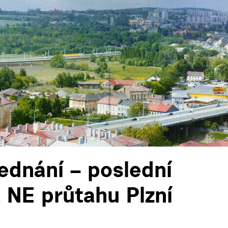
ednání – poslední
 NE průtahu Plzní