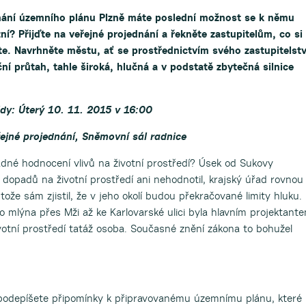
dnání územního plánu Plzně máte poslední možnost se k němu
zní? Přijďte na veřejné projednání a řekněte zastupitelům, co si
e. Navrhněte městu, ať se prostřednictvím svého zastupitelst
ční průtah, tahle široká, hlučná a v podstatě zbytečná silnice
dy: Úterý 10. 11. 2015 v 16:00
ejné projednání, Sněmovní sál radnice
adné hodnocení vlivů na životní prostředí? Úsek od Sukovy
a dopadů na životní prostředí ani nehodnotil, krajský úřad rovnou
ože sám zjistil, že v jeho okolí budou překračované limity hluku.
o mlýna přes Mži až ke Karlovarské ulici byla hlavním projektant
votní prostředí tatáž osoba. Současné znění zákona to bohužel
e podepíšete připomínky k připravovanému územnímu plánu, které