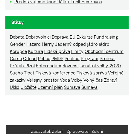
Představujeme kandidátku Lucii Hemrovou
Štítky
Debata
Dobrovolníci
Doprava
EU
Exkurze
Fundraising
Gender
Hazard
Herny
Jaderný odpad
jádro
jádro
Korupce
Kultura
Lidská práva
Limity
Obchodní centrum
Corso
Odpad
Petice
PMDP
Pochod
Program
Protest
Průtah Plzní
Referendum
Rovnost
senátní volby 2020
Sucho
Tibet
Tisková konference
Tisková zpráva
Veřejné
zakázky
Veřejný prostor
Voda
Volby
Volný čas
Zdraví
Úklid
Úložiště
Územní plán
Šumava
Šumava
Zadavatel: Zelení | Zpracovatel: Zelení