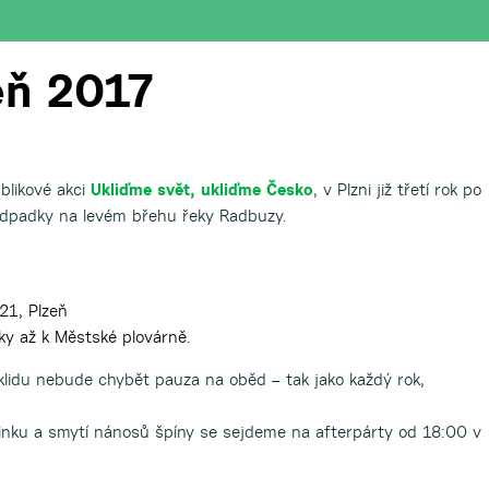
eň 2017
blikové akci
Ukliďme svět, ukliďme Česko
, v Plzni již třetí rok po
 odpadky na levém břehu řeky Radbuzy.
21, Plzeň
ky až k Městské plovárně.
klidu nebude chybět pauza na oběd – tak jako každý rok,
inku a smytí nánosů špíny se sejdeme na afterpárty od 18:00 v