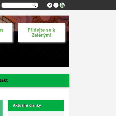
ás
Přidejte se k
Zeleným!
takt
Aktuální články