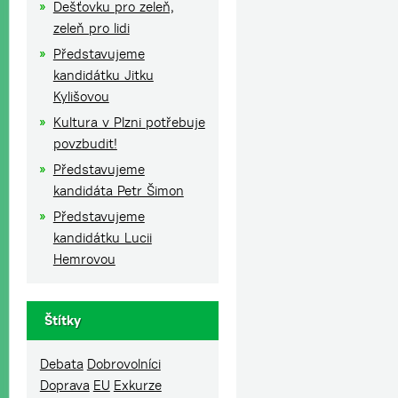
Dešťovku pro zeleň,
zeleň pro lidi
Představujeme
kandidátku Jitku
Kylišovou
Kultura v Plzni potřebuje
povzbudit!
Představujeme
kandidáta Petr Šimon
Představujeme
kandidátku Lucii
Hemrovou
Štítky
Debata
Dobrovolníci
Doprava
EU
Exkurze