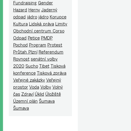
Fundraising
Gender
Hazard
Herny
Jaderný
odpad
jádro
jádro
Korupce
Kultura
Lidská práva
Limity
Obchodní centrum Corso
Odpad
Petice
PMDP
Pochod
Program
Protest
Průtah Plzní
Referendum
Rovnost
senátní volby
2020
Sucho
Tibet
Tisková
konference
Tisková zpráva
Veřejné zakázky
Veřejný
prostor
Voda
Volby
Volný
čas
Zdraví
Úklid
Úložiště
Územní plán
Šumava
Šumava