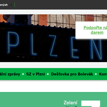
lených
▼
Podpořte n
darem
ální zprávy
SZ v Plzni
Dešťovka pro Bolevák
Kon