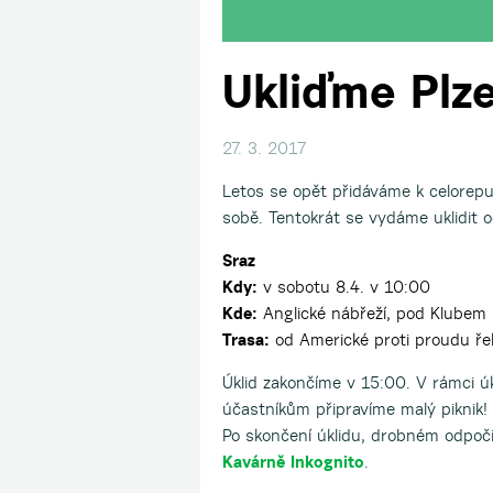
Ukliďme Plz
27. 3. 2017
Letos se opět přidáváme k celorepu
sobě. Tentokrát se vydáme uklidit
Sraz
Kdy:
v sobotu 8.4. v 10:00
Kde:
Anglické nábřeží, pod Klubem 
Trasa:
od Americké proti proudu ře
Úklid zakončíme v 15:00. V rámci ú
účastníkům připravíme malý piknik!
Po skončení úklidu, drobném odpoč
Kavárně Inkognito
.