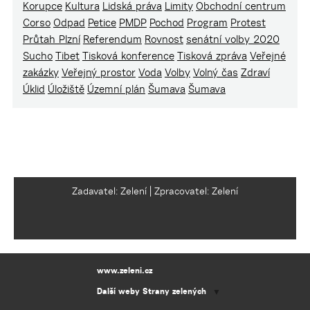
Korupce
Kultura
Lidská práva
Limity
Obchodní centrum
Corso
Odpad
Petice
PMDP
Pochod
Program
Protest
Průtah Plzní
Referendum
Rovnost
senátní volby 2020
Sucho
Tibet
Tisková konference
Tisková zpráva
Veřejné
zakázky
Veřejný prostor
Voda
Volby
Volný čas
Zdraví
Úklid
Úložiště
Územní plán
Šumava
Šumava
Zadavatel: Zelení | Zpracovatel: Zelení
www.zeleni.cz
Další weby Strany zelených
▼