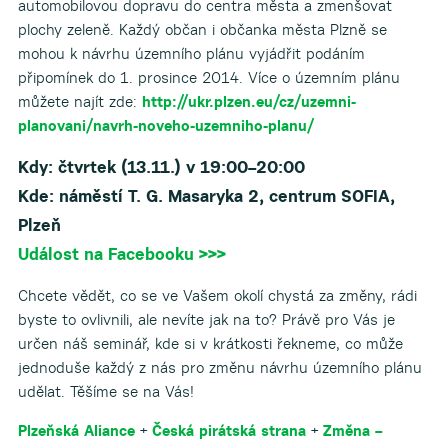
automobilovou dopravu do centra města a zmenšovat
plochy zeleně. Každý občan i občanka města Plzně se
mohou k návrhu územního plánu vyjádřit podáním
připomínek do 1. prosince 2014. Více o územním plánu
můžete najít zde:
http://ukr.plzen.eu/cz/
uzemni-
planovani/
navrh-noveho-uzemniho-planu
/
Kdy: čtvrtek (13.11.) v 19:00–20:00
Kde: náměstí T. G. Masaryka 2, centrum SOFIA,
Plzeň
Událost na Facebooku >>>
Chcete vědět, co se ve Vašem okolí chystá za změny, rádi
byste to ovlivnili, ale nevíte jak na to? Právě pro Vás je
určen náš seminář, kde si v krátkosti řekneme, co může
jednoduše každý z nás pro změnu návrhu územního plánu
udělat. Těšíme se na Vás!
Plzeňská Aliance
+
Česká pirátská strana
+
Změna –