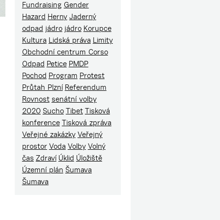
Fundraising
Gender
Hazard
Herny
Jaderný
odpad
jádro
jádro
Korupce
Kultura
Lidská práva
Limity
Obchodní centrum Corso
Odpad
Petice
PMDP
Pochod
Program
Protest
Průtah Plzní
Referendum
Rovnost
senátní volby
2020
Sucho
Tibet
Tisková
konference
Tisková zpráva
Veřejné zakázky
Veřejný
prostor
Voda
Volby
Volný
čas
Zdraví
Úklid
Úložiště
Územní plán
Šumava
Šumava