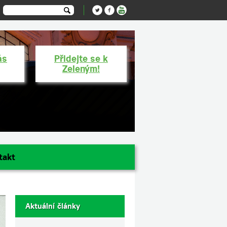
ás
Přidejte se k
Zeleným!
takt
Aktuální články