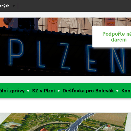
lených
▼
Podpořte n
darem
ální zprávy
SZ v Plzni
Dešťovka pro Bolevák
Kon