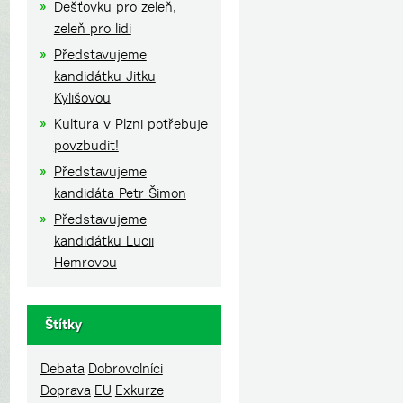
Dešťovku pro zeleň,
zeleň pro lidi
Představujeme
kandidátku Jitku
Kylišovou
Kultura v Plzni potřebuje
povzbudit!
Představujeme
kandidáta Petr Šimon
Představujeme
kandidátku Lucii
Hemrovou
Štítky
Debata
Dobrovolníci
Doprava
EU
Exkurze