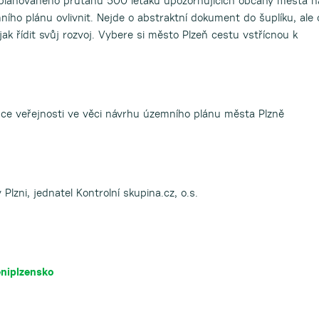
 plánovaného průtahu 500 letáků upozorňujících občany města n
ího plánu ovlivnit. Nejde o abstraktní dokument do šuplíku, ale 
jak řídit svůj rozvoj. Vybere si město Plzeň cestu vstřícnou k
upce veřejnosti ve věci návrhu územního plánu města Plzně
lzni, jednatel Kontrolní skupina.cz, o.s.
niplzensko