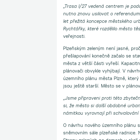
„Trasa I/27 vedená centrem je pod
nutno znovu usilovat o referendu
let přežitá koncepce městského urb
Rychtářky, které rozdělilo město tě
veřejnosti.
Plzeňským zeleným není jasné, proč
přešlapování konečně začalo se st
města z větší části vyřeší. Kapaci
plánovači obvykle vyhýbají. V návr
územního plánu města Plzně, který 
jsou ještě starší. Město se v plán
„Jsme připraveni proti této zbyteč
si, že město si další obdobné urbani
námitkou vyrovnají při schvalován
O návrhu nového územního plánu se
sněmovním sále plzeňské radnice. N