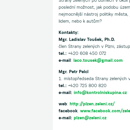
Strany zelených po domech v okolí
poslední možnost, jak podobu územn
nejmocnější nástroj politiky města, 
lidem, nebo k autům?
Kontakty:
Mgr. Ladislav Toušek, Ph.D.
člen Strany zelených v Plzni, zást
tel.:
+420 608 450 072
e-mail
:
laco.tousek@gmail.com
Mgr. Petr Pelcl
1. místopředseda Strany zelených v P
tel.:
+420 725 800 820
e-mail:
info@kontrolniskupina.cz
web
:
http://plzen.zeleni.cz/
facebook
:
www.facebook.com/zele
e-mail:
plzen@zeleni.cz