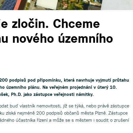
je zločin. Chceme
hu nového územního
h 200 podpisů pod připomínku, která navrhuje vyjmutí průtahu
ho územního plánu. Na veřejném projednání v úterý 10.
ušek, Ph.D. jako zástupce veřejnosti námitky.
at buď vlastník nemovitosti, jíž se týká, nebo právě zástupce
ínku získá nejméně 200 podpisů občanů města Plzně. Zástupce
ádného účastníka řízení a může se s městem i soudit o zrušení