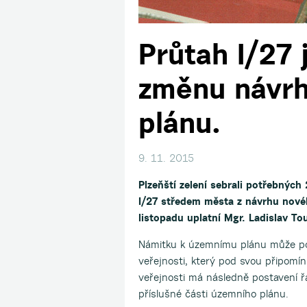
Průtah I/27 
změnu návr
plánu.
9. 11. 2015
Plzeňští zelení sebrali potřebnýc
I/27 středem města z návrhu nové
listopadu uplatní Mgr. Ladislav To
Námitku k územnímu plánu může pod
veřejnosti, který pod svou připom
veřejnosti má následně postavení ř
příslušné části územního plánu.