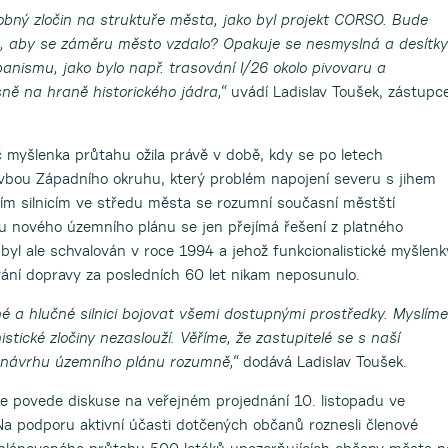
obný zločin na struktuře města, jako byl projekt CORSO. Bude
m, aby se záměru město vzdalo? Opakuje se nesmyslná a desítky
anismu, jako bylo např. trasování I/26 okolo pivovaru a
sně na hraně historického jádra,“
uvádí Ladislav Toušek, zástupc
 myšlenka průtahu ožila právě v době, kdy se po letech
avbou Západního okruhu, který problém napojení severu s jihem
tním silnicím ve středu města se rozumní současní městští
hu nového územního plánu se jen přejímá řešení z platného
byl ale schvalován v roce 1994 a jehož funkcionalistické myšlenk
ování dopravy za posledních 60 let nikam neposunulo.
né a hlučné silnici bojovat všemi dostupnými prostředky. Myslíme
stické zločiny nezaslouží. Věříme, že zastupitelé se s naší
í návrhu územního plánu rozumně,“
dodává Ladislav Toušek.
 povede diskuse na veřejném projednání 10. listopadu ve
a podporu aktivní účasti dotčených občanů roznesli členové