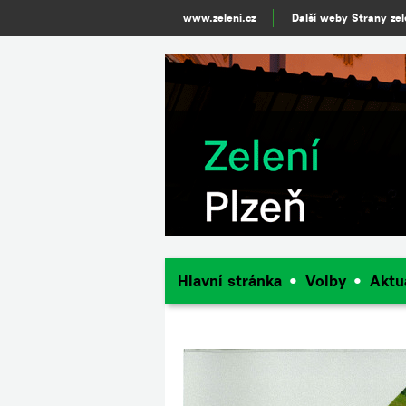
www.zeleni.cz
Další weby Strany ze
Hlavní stránka
Volby
Aktu