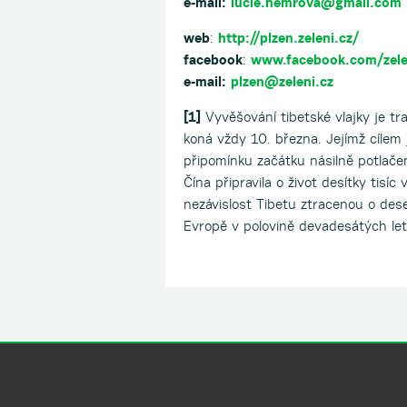
e-mail:
lucie.hemrova@gmail.com
web
:
http://plzen.zeleni.cz/
facebook
:
www.facebook.com/zele
e-mail:
plzen@zeleni.cz
[1]
Vyvěšování tibetské vlajky je tr
koná vždy 10. března. Jejímž cílem 
připomínku začátku násilně potlač
Čína připravila o život desítky tisí
nezávislost Tibetu ztracenou o dese
Evropě v polovině devadesátých let 