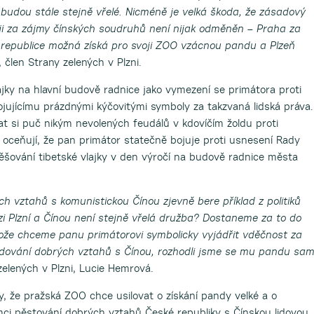
budou stále stejně vřelé. Nicméně je velká škoda, že zásadový
ji za zájmy čínských soudruhů není nijak odměněn – Praha za
vé republice možná získá pro svoji ZOO vzácnou pandu a Plzeň
 člen Strany zelených v Plzni.
lajky na hlavní budově radnice jako vymezení se primátora proti
jujícímu prázdnými kýčovitými symboly za takzvaná lidská práva.
t si puč nikým nevolených feudálů v kdovíčím žoldu proti
 oceňují, že pan primátor statečně bojuje proti usnesení Rady
šování tibetské vlajky v den výročí na budově radnice města
ch vztahů s komunistickou Čínou zjevně bere příklad z politiků
i Plzní a Čínou není stejně vřelá družba? Dostaneme za to do
ože chceme panu primátorovi symbolicky vyjádřit vděčnost za
dování dobrých vztahů s Čínou, rozhodli jsme se mu pandu sam
elených v Plzni, Lucie Hemrová.
vy, že pražská ZOO chce usilovat o získání pandy velké a o
mci pěstování dobrých vztahů České republiky s Čínskou lidovou