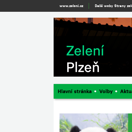
www.zeleni.cz
Další weby Strany ze
Hlavní stránka
Volby
Aktu