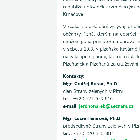
republikou díky některým českým po
Krnáčové.
V reakci na celé dění vyzývají plz
občanky Plzně, kterým na dobrých vz
snažení pana primátora a darovali 
v sobotu 19.3. v plzeňské Kavárně 
na zakoupení pandy, kterou násled
Plzeňanek a Plzeňanů za utužování 
Kontakty:
Mgr. Ondřej Beran, Ph.D.
člen Strany zelených v Plzni
tel.:
+420 721 973 616
e-mail
:
jerdnonareb@seznam.cz
Mgr. Lucie Hemrová, Ph.D
předsedkyně Strany zelených v Plzn
tel.:
+420 720 415 887