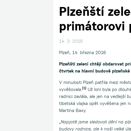
Plzeňští zele
primátorovi
14. 3. 2016
Plzeň, 14. března 2016
Plzeňští zelení chtějí obdarovat p
čtvrtek na hlavní budově plzeňské r
V minulosti Plzeň patřila mezi města
[1]
vyvěšovala.
Už loni byla po dlouh
radnici zavlála, ale jen na vedlejš
tibetská vlajka opět vyvěšena jen 
Martina Baxy.
„Napjatě jsme sledovali dění na plze
budovy radnice, ale k naší velké ú