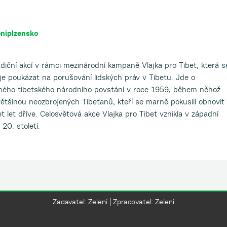
niplzensko
adiční akcí v rámci mezinárodní kampaně Vlajka pro Tibet, která s
je poukázat na porušování lidských práv v Tibetu. Jde o
eného tibetského národního povstání v roce 1959, během něhož
c většinou neozbrojených Tibeťanů, kteří se marně pokusili obnovit
t let dříve. Celosvětová akce Vlajka pro Tibet vznikla v západní
20. století.
Zadavatel: Zelení | Zpracovatel: Zelení