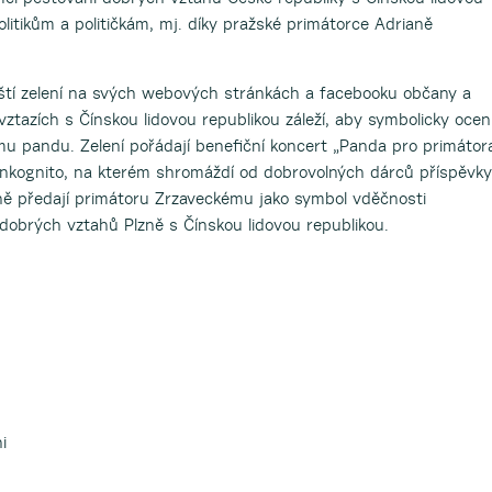
litikům a političkám, mj. díky pražské primátorce Adrianě
eňští zelení na svých webových stránkách a facebooku občany a
tazích s Čínskou lidovou republikou záleží, aby symbolicky oceni
mu pandu. Zelení pořádají benefiční koncert „Panda pro primátor
Inkognito, na kterém shromáždí od dobrovolných dárců příspěvky
ně předají primátoru Zrzaveckému jako symbol vděčnosti
dobrých vztahů Plzně s Čínskou lidovou republikou.
i