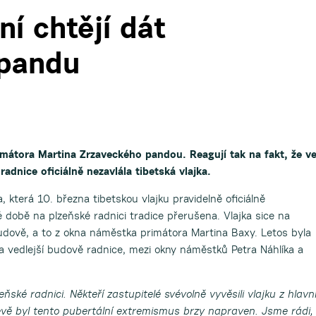
ní chtějí dát
 pandu
rimátora Martina Zrzaveckého pandou. Reagují tak na fakt, že v
adnice oficiálně nezavlála tibetská vlajka.
, která 10. března tibetskou vlajku pravidelně oficiálně
é době na plzeňské radnici tradice přerušena. Vlajka sice na
í budově, a to z okna náměstka primátora Martina Baxy. Letos byla
na vedlejší budově radnice, mezi okny náměstků Petra Náhlíka a
ňské radnici. Někteří zastupitelé svévolně vyvěsili vlajku z hlavn
levě byl tento pubertální extremismus brzy napraven. Jsme rádi,