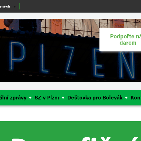
lených
▼
Podpořte n
darem
ální zprávy
SZ v Plzni
Dešťovka pro Bolevák
Kon