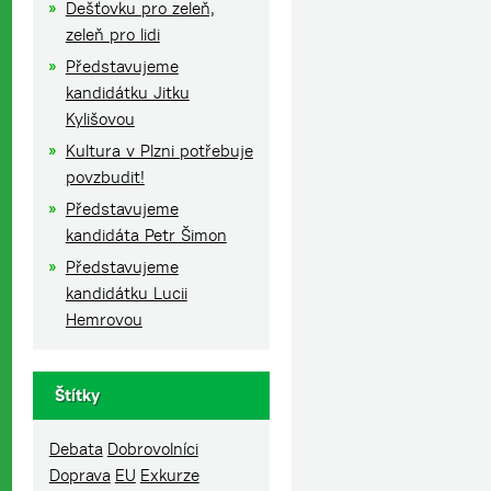
Dešťovku pro zeleň,
zeleň pro lidi
Představujeme
kandidátku Jitku
Kylišovou
Kultura v Plzni potřebuje
povzbudit!
Představujeme
kandidáta Petr Šimon
Představujeme
kandidátku Lucii
Hemrovou
Štítky
Debata
Dobrovolníci
Doprava
EU
Exkurze