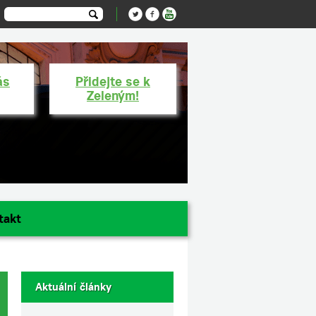
ás
Přidejte se k
Zeleným!
takt
Aktuální články