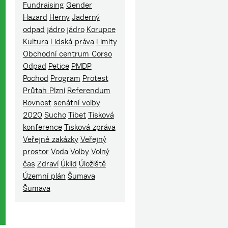
Fundraising
Gender
Hazard
Herny
Jaderný
odpad
jádro
jádro
Korupce
Kultura
Lidská práva
Limity
Obchodní centrum Corso
Odpad
Petice
PMDP
Pochod
Program
Protest
Průtah Plzní
Referendum
Rovnost
senátní volby
2020
Sucho
Tibet
Tisková
konference
Tisková zpráva
Veřejné zakázky
Veřejný
prostor
Voda
Volby
Volný
čas
Zdraví
Úklid
Úložiště
Územní plán
Šumava
Šumava