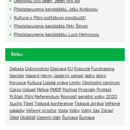
Dešťovku pro zeleň, zeleň pro lidi
Představujeme kandidátku Jitku Kylišovou
Kultura v Plzni potřebuje povzbudit!
Představujeme kandidáta Petr Šimon
Představujeme kandidátku Lucii Hemrovou
Štítky
Debata
Dobrovolníci
Doprava
EU
Exkurze
Fundraising
Gender
Hazard
Herny
Jaderný odpad
jádro
jádro
Korupce
Kultura
Lidská práva
Limity
Obchodní centrum
Corso
Odpad
Petice
PMDP
Pochod
Program
Protest
Průtah Plzní
Referendum
Rovnost
senátní volby 2020
Sucho
Tibet
Tisková konference
Tisková zpráva
Veřejné
zakázky
Veřejný prostor
Voda
Volby
Volný čas
Zdraví
Úklid
Úložiště
Územní plán
Šumava
Šumava