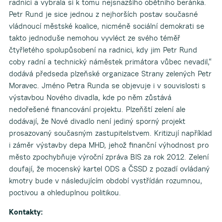
radnici a vybrala si k tomu nejsnazšího obětního beránka.
Petr Rund je sice jednou z nejhorších postav současné
vládnoucí městské koalice, nicméně sociální demokrati se
takto jednoduše nemohou vyvléct ze svého téměř
čtyřletého spolupůsobení na radnici, kdy jim Petr Rund
coby radní a technický náměstek primátora vůbec nevadil,“
dodává předseda plzeňské organizace Strany zelených Petr
Moravec. Jméno Petra Runda se objevuje i v souvislosti s
výstavbou Nového divadla, kde po něm zůstává
nedořešené financování projektu. Plzeňští zelení ale
dodávají, že Nové divadlo není jediný sporný projekt
prosazovaný současným zastupitelstvem. Kritizují například
i záměr výstavby depa MHD, jehož finanční výhodnost pro
město zpochybňuje výroční zpráva BIS za rok 2012. Zelení
doufají, že mocenský kartel ODS a ČSSD z pozadí ovládaný
kmotry bude v následujícím období vystřídán rozumnou,
poctivou a ohleduplnou politikou.
Kontakty: