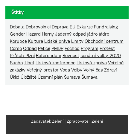
Štítky
Debata
Dobrovolníci
Doprava
EU
Exkurze
Fundraising
Gender
Hazard
Herny
Jaderný odpad
jádro
jádro
Korupce
Kultura
Lidská práva
Limity
Obchodní centrum
Corso
Odpad
Petice
PMDP
Pochod
Program
Protest
Průtah Plzní
Referendum
Rovnost
senátní volby 2020
Sucho
Tibet
Tisková konference
Tisková zpráva
Veřejné
zakázky
Veřejný prostor
Voda
Volby
Volný čas
Zdraví
Úklid
Úložiště
Územní plán
Šumava
Šumava
Zadavatel: Zelení | Zpracovatel: Zelení