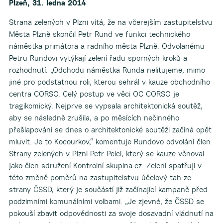
Plzeň, 31. ledna 2014
Strana zelených v Plzni vítá, že na včerejším zastupitelstvu
Města Plzně skončil Petr Rund ve funkci technického
náměstka primátora a radního města Plzně. Odvolanému
Petru Rundovi vytýkají zelení řadu sporných kroků a
rozhodnutí. „Odchodu náměstka Runda nelitujeme, mimo
jiné pro podstatnou roli, kterou sehrál v kauze obchodního
centra CORSO. Celý postup ve věci OC CORSO je
tragikomický. Nejprve se vypsala architektonická soutěž,
aby se následně zrušila, a po měsících nečinného
přešlapování se dnes o architektonické soutěži začíná opět
mluvit. Je to Kocourkov,“ komentuje Rundovo odvolání člen
Strany zelených v Plzni Petr Pelcl, který se kauze věnoval
jako člen sdružení Kontrolní skupina.cz. Zelení spatřují v
této změně poměrů na zastupitelstvu účelový tah ze
strany ČSSD, který je součástí již začínající kampaně před
podzimními komunálními volbami. „Je zjevné, že ČSSD se
pokouší zbavit odpovědnosti za svoje dosavadní vládnutí na