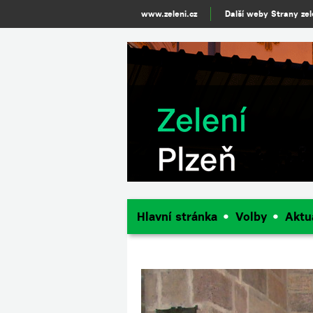
www.zeleni.cz
Další weby Strany ze
Hlavní stránka
Volby
Aktu