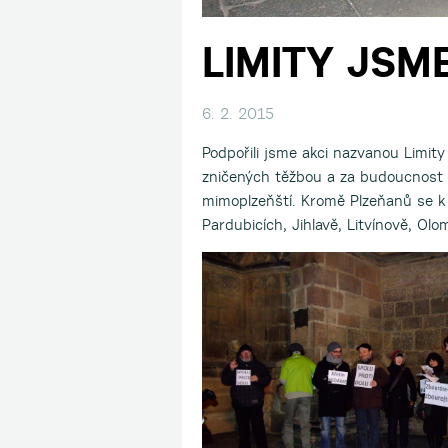
LIMITY JSME
6. 2. 2015
Podpořili jsme akci nazvanou Limit
zničených těžbou a za budoucnost be
mimoplzeňští. Kromě Plzeňanů se k ak
Pardubicích, Jihlavě, Litvínově, Ol