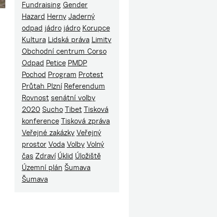
Fundraising
Gender
Hazard
Herny
Jaderný
odpad
jádro
jádro
Korupce
Kultura
Lidská práva
Limity
Obchodní centrum Corso
Odpad
Petice
PMDP
Pochod
Program
Protest
Průtah Plzní
Referendum
Rovnost
senátní volby
2020
Sucho
Tibet
Tisková
konference
Tisková zpráva
Veřejné zakázky
Veřejný
prostor
Voda
Volby
Volný
čas
Zdraví
Úklid
Úložiště
Územní plán
Šumava
Šumava