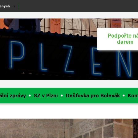
lených
▼
Podpořte n
darem
ální zprávy
SZ v Plzni
Dešťovka pro Bolevák
Kon