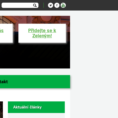
ás
Přidejte se k
Zeleným!
takt
Aktuální články