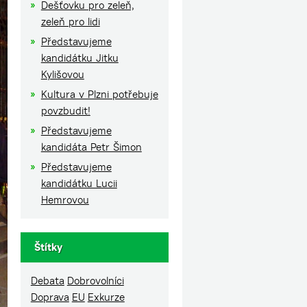
Dešťovku pro zeleň,
zeleň pro lidi
Představujeme
kandidátku Jitku
Kylišovou
Kultura v Plzni potřebuje
povzbudit!
Představujeme
kandidáta Petr Šimon
Představujeme
kandidátku Lucii
Hemrovou
Štítky
Debata
Dobrovolníci
Doprava
EU
Exkurze