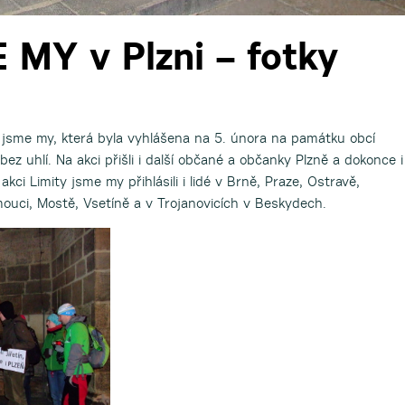
 MY v Plzni – fotky
y jsme my, která byla vyhlášena na 5. února na památku obcí
z uhlí. Na akci přišli i další občané a občanky Plzně a dokonce i
ci Limity jsme my přihlásili i lidé v Brně, Praze, Ostravě,
omouci, Mostě, Vsetíně a v Trojanovicích v Beskydech.