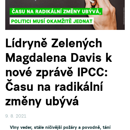
Lídryně Zelených
Magdalena Davis k
▼
nové zprávě IPCC:
Času na radikální
změny ubývá
9. 8. 2021
Vlny veder, stále ničivější požáry a povodně, tání