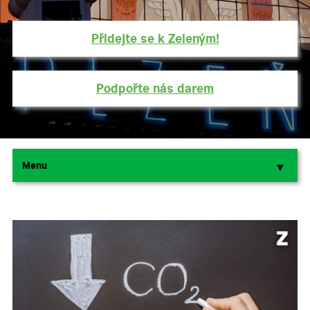
Přidejte se k Zeleným!
Podpořte nás darem
Menu
▼
▼
▼
▼