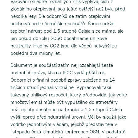
Varování ohledně rozsáhlých rizik vyplývajících z
globálního oteplování jsou ještě ostřejší než byla před
několika lety. Dle odborníků se zatím oteplování
odehrává podle černějších scénářů. Šance udržet
teplotní nárůst pod 1,5 stupně Celsia sice máme, ale
jen pokud do roku 2050 dosáhneme uhlíkové
neutrality. Hladiny CO2 jsou dle vědců nejvyšší za
poslední dva miliony let.
Dokument je součástí zatím nejrozsáhlejší šesté
hodnotící zprávy, kterou IPCC vydá příští rok.
Odborníci o finální podobě zprávy založené na 14
tisících studií jednali virtuálně. Vypracovali také
takzvaný uhlíkový rozpočet, který předpovídá, jak velké
množství emisí může být vypuštěno do atmosféry,
než teploty dosáhnou na hranici o 1,5 stupně Celsia
vyšší oproti předindustriální úrovni. Měl by sloužit jako
vodítko jednotlivým vládám, jejichž představitele v
listopadu čeká klimatická konference OSN. V podstatě