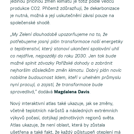
jedinou příčinou změn klimatu je totiž podle vědců
produkce CO2. Přičemž zdůrazňují, že dekarbonizace
je nutná, možná a její uskutečnění závisí pouze na
společenské shodě.
„My Zelení dlouhodobě upozorňujeme na to, že
potřebujeme jasný plán transformace naší energetiky
a teplárenství, který stanoví ukončení spalování uhlí
co nejdříve, nejpozději do roku 2030. Jen tak bude
možné splnit závazky Pařížské dohody a zabránit
nejhorším důsledkům změn klimatu. Dobrý plán navíc
nabídne budoucnost lidem, kteří v uhelném průmyslu
nyní pracují, a zajistí, že transformace bude
spravedlivá,”
dodává
Magdalena Davis
.
Nový interaktivní atlas také ukazuje, jak se změny,
včetně teplotních nárůstů a následných extrémních
výkyvů počasí, dotýkají jednotlivých regionů světa.
Atlas ukazuje, že není oblast, která by zůstala
ušetřena a také fakt, že každý půlstupeň oteplení má