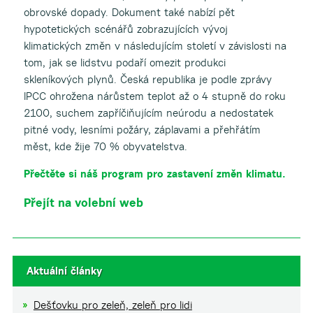
obrovské dopady. Dokument také nabízí pět
hypotetických scénářů zobrazujících vývoj
klimatických změn v následujícím století v závislosti na
tom, jak se lidstvu podaří omezit produkci
skleníkových plynů. Česká republika je podle zprávy
IPCC ohrožena nárůstem teplot až o 4 stupně do roku
2100, suchem zapříčiňujícím neúrodu a nedostatek
pitné vody, lesními požáry, záplavami a přehřátím
měst, kde žije 70 % obyvatelstva.
Přečtěte si náš program pro zastavení změn klimatu.
Přejít na volební web
Aktuální články
Dešťovku pro zeleň, zeleň pro lidi