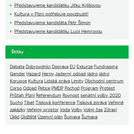
Představujeme kandidátku Jitku Kylišovou
Kultura v Plzni potřebuje povzbudit!
Představujeme kandidáta Petr Šimon
Představujeme kandidátku Lucii Hemrovou
Štítky
Debata
Dobrovolníci
Doprava
EU
Exkurze
Fundraising
Gender
Hazard
Herny
Jaderný odpad
jádro
jádro
Korupce
Kultura
Lidská práva
Limity
Obchodní centrum
Corso
Odpad
Petice
PMDP
Pochod
Program
Protest
Průtah Plzní
Referendum
Rovnost
senátní volby 2020
Sucho
Tibet
Tisková konference
Tisková zpráva
Veřejné
zakázky
Veřejný prostor
Voda
Volby
Volný čas
Zdraví
Úklid
Úložiště
Územní plán
Šumava
Šumava