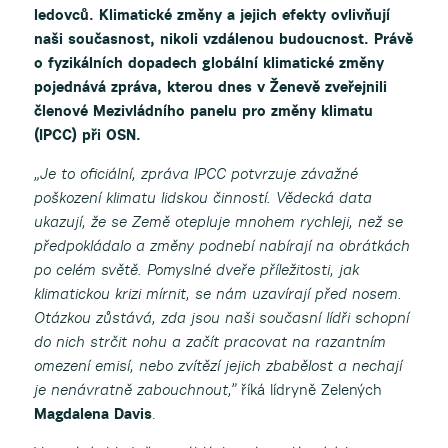
ledovců. Klimatické změny a jejich efekty ovlivňují
naši současnost, nikoli vzdálenou budoucnost. Právě
o fyzikálních dopadech globální klimatické změny
pojednává zpráva, kterou dnes v Ženevě zveřejnili
členové Mezivládního panelu pro změny klimatu
(IPCC) při OSN.
„Je to oficiální, zpráva IPCC potvrzuje závažné
poškození klimatu lidskou činností. Vědecká data
ukazují, že se Země otepluje mnohem rychleji, než se
předpokládalo a změny podnebí nabírají na obrátkách
po celém světě. Pomyslné dveře příležitosti, jak
klimatickou krizi mírnit, se nám uzavírají před nosem.
Otázkou zůstává, zda jsou naši současní lídři schopní
do nich strčit nohu a začít pracovat na razantním
omezení emisí, nebo zvítězí jejich zbabělost a nechají
je nenávratně zabouchnout,”
říká lídryně Zelených
Magdalena Davis
.