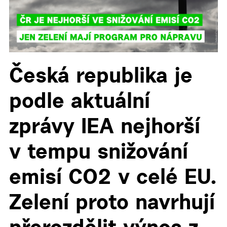
Česká republika je
podle aktuální
▼
zprávy IEA nejhorší
v tempu snižování
emisí CO2 v celé EU.
Zelení proto navrhují
přerozdělit výnos z