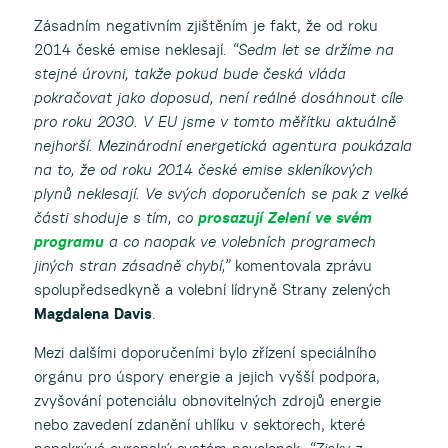
Zásadním negativním zjištěním je fakt, že od roku
2014 české emise neklesají.
“Sedm let se držíme na
stejné úrovni, takže pokud bude česká vláda
pokračovat jako doposud, není reálné dosáhnout cíle
pro roku 2030. V EU jsme v tomto měřítku aktuálně
nejhorší. Mezinárodní energetická agentura poukázala
na to, že od roku 2014 české emise skleníkových
plynů neklesají. Ve svých doporučeních se pak z velké
části shoduje s tím, co
prosazují Zelení ve svém
programu
a co naopak ve volebních programech
jiných stran zásadně chybí,”
komentovala zprávu
spolupředsedkyně a volební lídryně Strany zelených
Magdalena Davis
.
Mezi dalšími doporučeními bylo zřízení speciálního
orgánu pro úspory energie a jejich vyšší podpora,
zvyšování potenciálu obnovitelných zdrojů energie
nebo zavedení zdanění uhlíku v sektorech, které