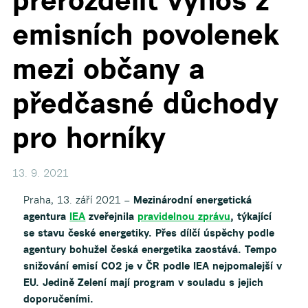
emisních povolenek
mezi občany a
předčasné důchody
pro horníky
13. 9. 2021
Praha, 13. září 2021 –
Mezinárodní energetická
agentura
IEA
zveřejnila
pravidelnou zprávu
, týkající
se stavu české energetiky. Přes dílčí úspěchy podle
agentury bohužel česká energetika zaostává. Tempo
snižování emisí CO2 je v ČR podle IEA nejpomalejší v
EU. Jedině Zelení mají program v souladu s jejich
doporučeními.