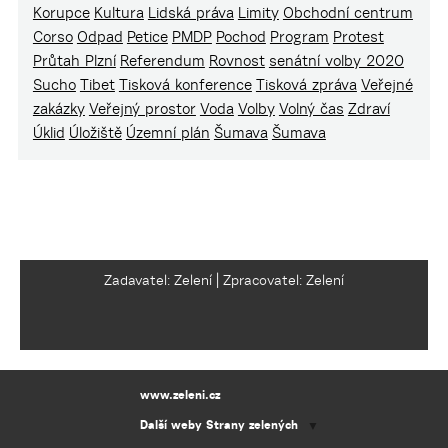
Korupce
Kultura
Lidská práva
Limity
Obchodní centrum
Corso
Odpad
Petice
PMDP
Pochod
Program
Protest
Průtah Plzní
Referendum
Rovnost
senátní volby 2020
Sucho
Tibet
Tisková konference
Tisková zpráva
Veřejné
zakázky
Veřejný prostor
Voda
Volby
Volný čas
Zdraví
Úklid
Úložiště
Územní plán
Šumava
Šumava
Zadavatel: Zelení | Zpracovatel: Zelení
www.zeleni.cz
Další weby Strany zelených
▼