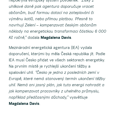
nepokrývá evropský systém povolenek.
“Zisky z
uhlíkové daně pak agentura doporučuje vracet
občanům, buď formou dotací na zateplování či
výměnu kotlů, nebo přímou platbou. Přesně to
navrhují Zelení – kompenzovat českým občanům
náklady na energetickou transformaci částkou 6 000
Kč ročně,”
dodala
Magdalena Davis
.
Mezinárodní energetická agentura (IEA) vydala
doporučení, kterými by měla Česká republika jít. Podle
IEA musí Česko přidat ve všech sektorech energetiky.
Na prvním místě je rychlejší ukončení těžby a
spalování uhlí.
“Česko je jedna z posledních zemí v
Evropě, které nemá stanovený termín ukončení těžby
uhlí. Nemá ani jasný plán, jak tuto energii nahradit a
jak kompenzovat pracovníky z uhelného průmyslu,
například předčasnými důchody,”
vysvětluje
Magdalena Davis
.