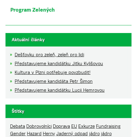
Program Zelených
Aktuální články
Dešťovku pro zeleň, zeleň pro lidi
Představujeme kandidátku Jitku Kylišovou
Kultura v Plzni potřebuje povzbudit!
Představujeme kandidáta Petr Šimon
Představujeme kandidátku Lucii Hemrovou
Štítky
Debata
Dobrovolníci
Doprava
EU
Exkurze
Fundraising
Gender
Hazard
Herny
Jaderný odpad
jádro
jádro