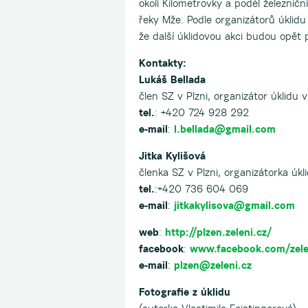
okolí Kilometrovky a podél železničn
řeky Mže. Podle organizátorů úklid
že další úklidovou akci budou opět p
Kontakty:
Lukáš Bellada
člen SZ v Plzni, organizátor úklidu v
tel.
: +420 724 928 292
e-mail
:
l.bellada@gmail.com
Jitka Kylišová
členka SZ v Plzni, organizátorka úkli
tel.
:+420 736 604 069
e-mail
:
jitkakylisova@gmail.com
web
:
http://plzen.zeleni.cz/
facebook
:
www.facebook.com/zele
e-mail
:
plzen@zeleni.cz
Fotografie z úklidu