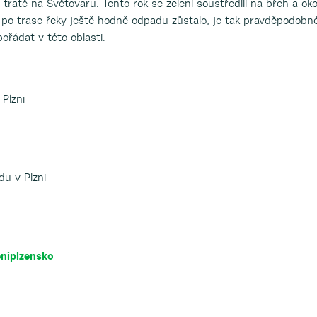
í tratě na Světovaru. Tento rok se zelení soustředili na břeh a oko
u po trase řeky ještě hodně odpadu zůstalo, je tak pravděpodobné
ořádat v této oblasti.
 Plzni
du v Plzni
niplzensko