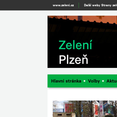
www.zeleni.cz
Další weby Strany ze
Hlavní stránka
Volby
Aktu