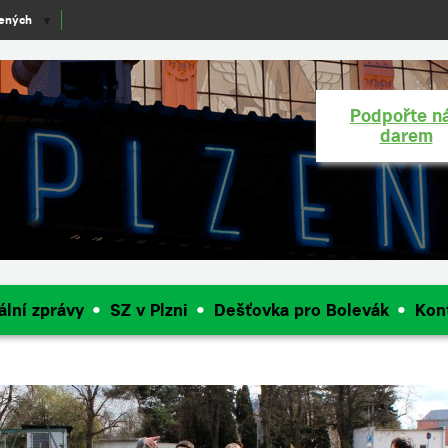
lených
▼
Podpořte n
darem
ální zprávy
SZ v Plzni
Dešťovka pro Bolevák
Kon