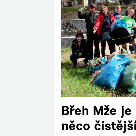
Břeh Mže je
něco čistějš