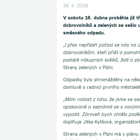
18. 4. 2016
V sobotu 16. dubna proběhla již t
dobrovolníků a zelených se sešlo u
směsného odpadu.
„I přes nepřízeň počasí se nás na ú
dobrovolníkům, kteří přišli a pomoh
podobě nákupních košíků, židlí a z
Strany zelených v Plzni.
Odpadky byly shromážděny na někol
domluvě s radnicí prvního městské
„Mám radost z toho, že jsme se sešli
opakovaně a seznámili se s novými l
vypadá. Zároveň bych chtěla podě
doplňuje Jitka Kylišová, organizátor
Strana zelených v Plzni má v plánu 