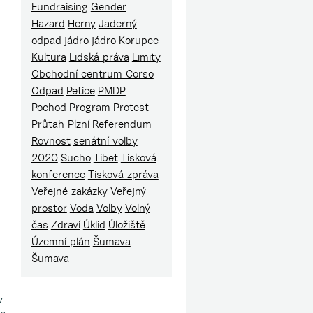
Fundraising
Gender
Hazard
Herny
Jaderný
odpad
jádro
jádro
Korupce
Kultura
Lidská práva
Limity
Obchodní centrum Corso
Odpad
Petice
PMDP
Pochod
Program
Protest
Průtah Plzní
Referendum
Rovnost
senátní volby
2020
Sucho
Tibet
Tisková
konference
Tisková zpráva
Veřejné zakázky
Veřejný
prostor
Voda
Volby
Volný
čas
Zdraví
Úklid
Úložiště
Územní plán
Šumava
Šumava
v