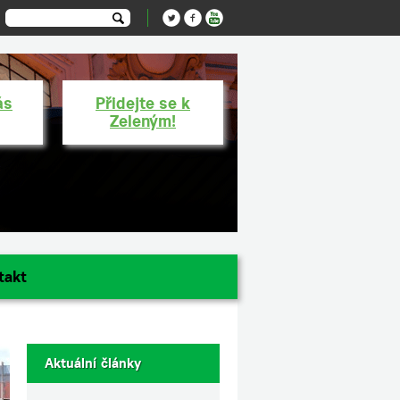
ás
Přidejte se k
Zeleným!
takt
Aktuální články