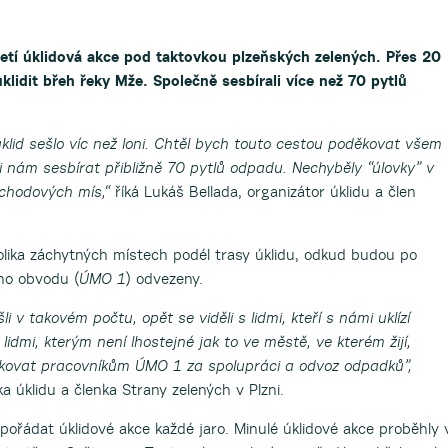
řetí úklidová akce pod taktovkou plzeňských zelených. Přes 20
klidit břeh řeky Mže. Společně sesbírali více než 70 pytlů
klid sešlo víc než loni. Chtěl bych touto cestou poděkovat všem
li nám sesbírat přibližně 70 pytlů odpadu. Nechyběly “úlovky” v
áchodových mís,“
říká Lukáš Bellada, organizátor úklidu a člen
ika záchytných místech podél trasy úklidu, odkud budou po
ho obvodu (
ÚMO 1
) odvezeny.
 v takovém počtu, opět se viděli s lidmi, kteří s námi uklízí
idmi, kterým není lhostejné jak to ve městě, ve kterém žijí,
kovat pracovníkům ÚMO 1 za spolupráci a odvoz odpadků”,
ka úklidu a členka Strany zelených v Plzni.
pořádat úklidové akce každé jaro. Minulé úklidové akce proběhly 