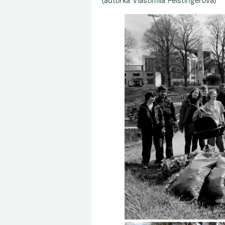
(autorka Vlastimila Feistingerová)