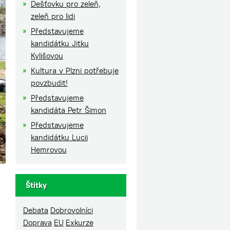
Dešťovku pro zeleň,
zeleň pro lidi
Představujeme
kandidátku Jitku
Kylišovou
Kultura v Plzni potřebuje
povzbudit!
Představujeme
kandidáta Petr Šimon
Představujeme
kandidátku Lucii
Hemrovou
Štítky
Debata
Dobrovolníci
Doprava
EU
Exkurze